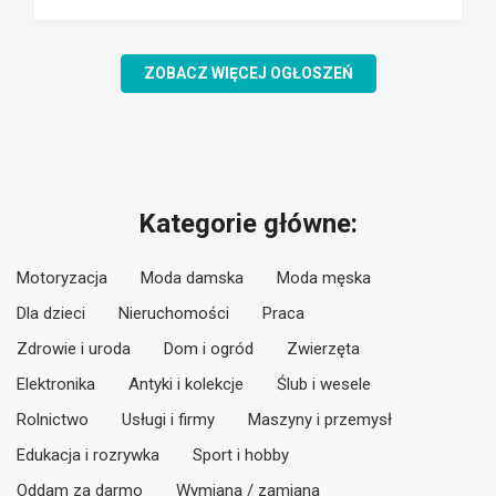
ZOBACZ WIĘCEJ OGŁOSZEŃ
Kategorie główne:
Motoryzacja
Moda damska
Moda męska
Dla dzieci
Nieruchomości
Praca
Zdrowie i uroda
Dom i ogród
Zwierzęta
Elektronika
Antyki i kolekcje
Ślub i wesele
Rolnictwo
Usługi i firmy
Maszyny i przemysł
Edukacja i rozrywka
Sport i hobby
Oddam za darmo
Wymiana / zamiana