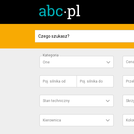
Kategoria
Cen
One
Poj. silnika
od
Poj. silnika
do
Prze
Stan techniczny
Skrz
Kierownica
Kolo