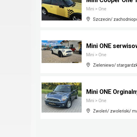
Mini Cooper One 1
Mini
>
One
Szczecin/ zachodniop
Mini ONE serwisow
Mini
>
One
Zieleniewo/ stargardz
Mini ONE Orginaln
Mini
>
One
Zwoleń/ zwoleński/ m