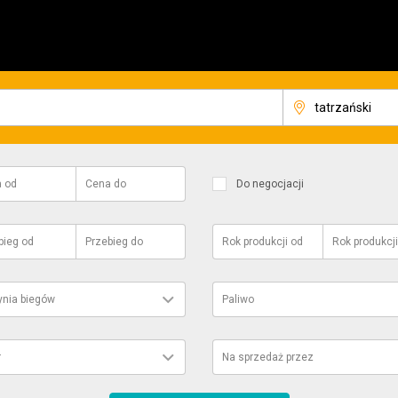
a
od
Cena
do
Do negocjacji
bieg
od
Przebieg
do
Rok produkcji
od
Rok produkcji
ynia biegów
Paliwo
r
Na sprzedaż przez