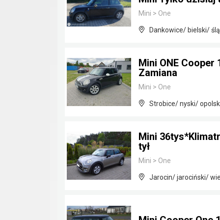
Mini
>
One
Dankowice/ bielski/ ślą
Mini ONE Cooper 
Zamiana
Mini
>
One
Strobice/ nyski/ opolsk
Mini 36tys*Klimat
tył
Mini
>
One
Jarocin/ jarociński/ wi