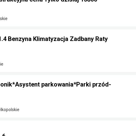
skie
1.4 Benzyna Klimatyzacja Zadbany Raty
ie
ronik*Asystent parkowania*Parki przód-
elkopolskie