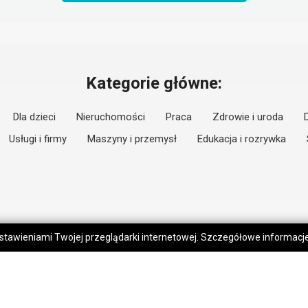
Kategorie główne:
Dla dzieci
Nieruchomości
Praca
Zdrowie i uroda
Usługi i firmy
Maszyny i przemysł
Edukacja i rozrywka
 ustawieniami Twojej przeglądarki internetowej. Szczegółowe informac