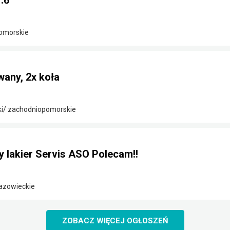
.6
omorskie
any, 2x koła
ki/ zachodniopomorskie
y lakier Servis ASO Polecam!!
azowieckie
ZOBACZ WIĘCEJ OGŁOSZEŃ