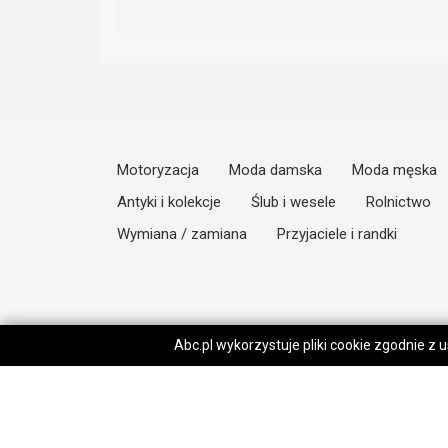
Motoryzacja
Moda damska
Moda męska
Antyki i kolekcje
Ślub i wesele
Rolnictwo
Wymiana / zamiana
Przyjaciele i randki
Abc.pl wykorzystuje pliki cookie zgodnie z