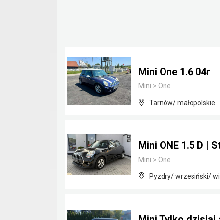
Mini One 1.6 04r
Mini
>
One
Tarnów/ małopolskie
Mini ONE 1.5 D | 
Mini
>
One
Pyzdry/ wrzesiński/ wi
Mini Tylko dzisiaj