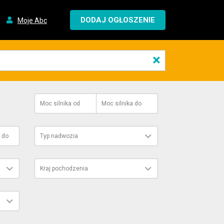
DODAJ OGŁOSZENIE
Moje Abc
×
Moc silnika
od
Moc silnika
do
do
Typ nadwozia
Kraj pochodzenia