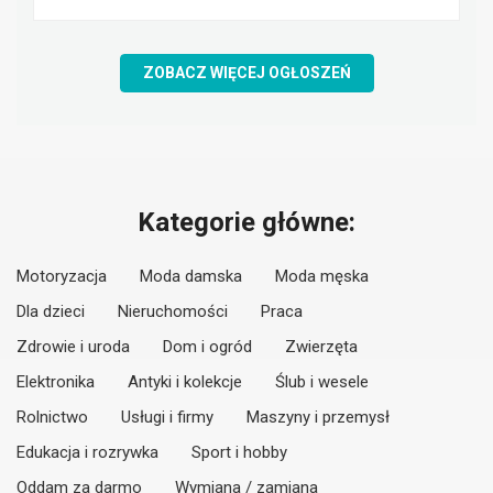
ZOBACZ WIĘCEJ OGŁOSZEŃ
Kategorie główne:
Motoryzacja
Moda damska
Moda męska
Dla dzieci
Nieruchomości
Praca
Zdrowie i uroda
Dom i ogród
Zwierzęta
Elektronika
Antyki i kolekcje
Ślub i wesele
Rolnictwo
Usługi i firmy
Maszyny i przemysł
Edukacja i rozrywka
Sport i hobby
Oddam za darmo
Wymiana / zamiana