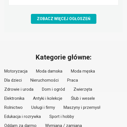
ZOBACZ WIĘCEJ OGŁOSZEŃ
Kategorie główne:
Motoryzacja
Moda damska
Moda męska
Dla dzieci
Nieruchomości
Praca
Zdrowie i uroda
Dom i ogród
Zwierzęta
Elektronika
Antyki i kolekcje
Ślub i wesele
Rolnictwo
Usługi i firmy
Maszyny i przemysł
Edukacja i rozrywka
Sport i hobby
Oddam za darmo
Wymiana / zamiana