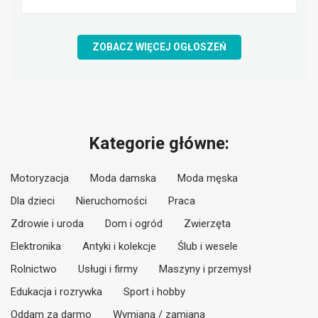
ZOBACZ WIĘCEJ OGŁOSZEŃ
Kategorie główne:
Motoryzacja
Moda damska
Moda męska
Dla dzieci
Nieruchomości
Praca
Zdrowie i uroda
Dom i ogród
Zwierzęta
Elektronika
Antyki i kolekcje
Ślub i wesele
Rolnictwo
Usługi i firmy
Maszyny i przemysł
Edukacja i rozrywka
Sport i hobby
Oddam za darmo
Wymiana / zamiana