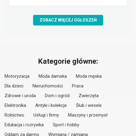
ZOBACZ WIĘCEJ OGŁOSZEŃ
Kategorie główne:
Motoryzacja
Moda damska
Moda męska
Dla dzieci
Nieruchomości
Praca
Zdrowie i uroda
Dom i ogród
Zwierzęta
Elektronika
Antyki i kolekcje
Ślub i wesele
Rolnictwo
Usługi i firmy
Maszyny i przemysł
Edukacja i rozrywka
Sport i hobby
Oddam za darmo
Wymiana / zamiana