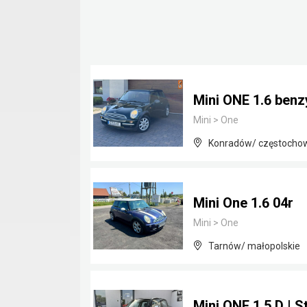
Mini ONE 1.6 benz
Mini
>
One
Konradów/ częstochows
Mini One 1.6 04r
Mini
>
One
Tarnów/ małopolskie
Mini ONE 1.5 D | 