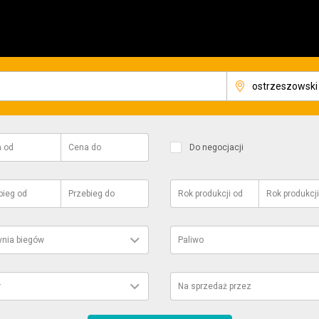
a
od
Cena
do
Do negocjacji
bieg
od
Przebieg
do
Rok produkcji
od
Rok produkcji
ynia biegów
Paliwo
r
Na sprzedaż przez