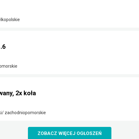
elkopolskie
.6
omorskie
any, 2x koła
ki/ zachodniopomorskie
ZOBACZ WIĘCEJ OGŁOSZEŃ