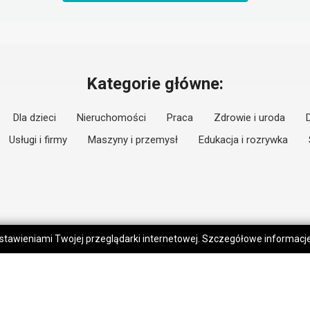
Kategorie główne:
Dla dzieci
Nieruchomości
Praca
Zdrowie i uroda
Usługi i firmy
Maszyny i przemysł
Edukacja i rozrywka
 ustawieniami Twojej przeglądarki internetowej. Szczegółowe informac