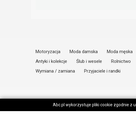
Motoryzacja
Moda damska
Moda męska
Antyki i kolekcje
Ślub i wesele
Rolnictwo
Wymiana / zamiana
Przyjaciele i randki
Abc.pl wykorzystuje pliki cookie zgodnie z