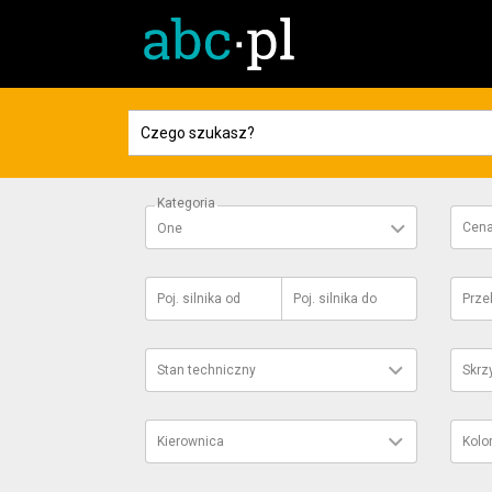
Kategoria
Cen
One
Poj. silnika
od
Poj. silnika
do
Prze
Stan techniczny
Skrz
Kierownica
Kolo