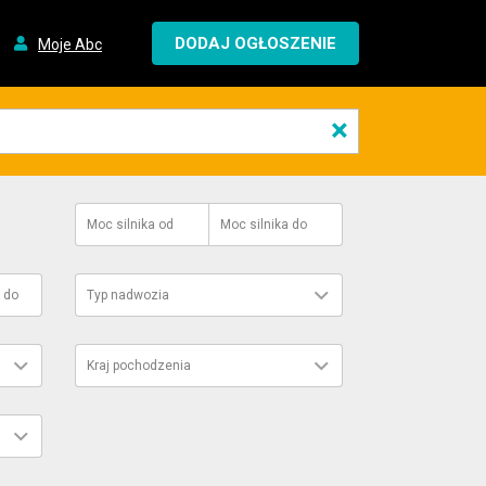
DODAJ OGŁOSZENIE
Moje Abc
×
Moc silnika
od
Moc silnika
do
do
Typ nadwozia
Kraj pochodzenia