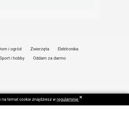
Dom i ogród
Zwierzęta
Elektronika
Sport i hobby
Oddam za darmo
×
je na temat cookie znajdziesz w
regulaminie.