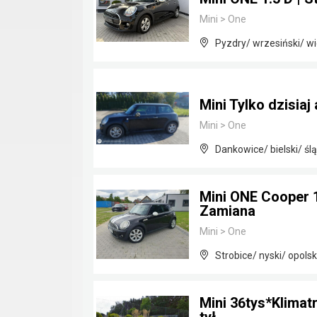
Mini
>
One
Pyzdry/ wrzesiński/ wi
Mini Tylko dzisiaj
Mini
>
One
Dankowice/ bielski/ ślą
Mini ONE Cooper 
Zamiana
Mini
>
One
Strobice/ nyski/ opolsk
Mini 36tys*Klimat