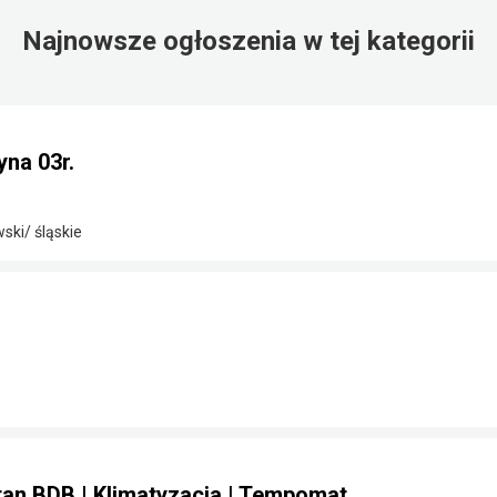
Najnowsze ogłoszenia w tej kategorii
yna 03r.
ki/ śląskie
Stan BDB | Klimatyzacja | Tempomat