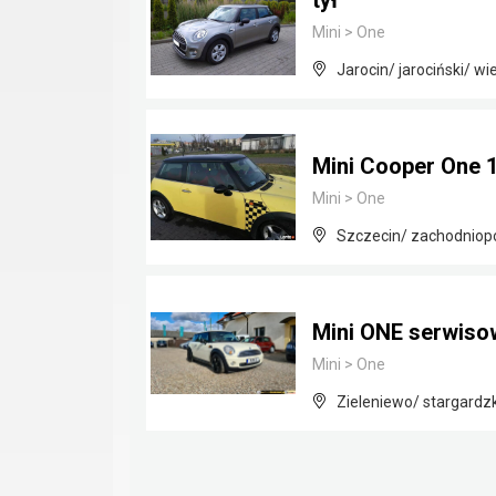
tył
Mini
>
One
Jarocin/ jarociński/ wi
Mini Cooper One 1
Mini
>
One
Szczecin/ zachodniop
Mini ONE serwisow
Mini
>
One
Zieleniewo/ stargardz