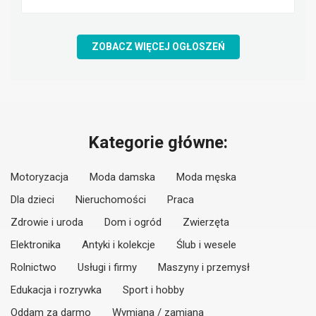
ZOBACZ WIĘCEJ OGŁOSZEŃ
Kategorie główne:
Motoryzacja
Moda damska
Moda męska
Dla dzieci
Nieruchomości
Praca
Zdrowie i uroda
Dom i ogród
Zwierzęta
Elektronika
Antyki i kolekcje
Ślub i wesele
Rolnictwo
Usługi i firmy
Maszyny i przemysł
Edukacja i rozrywka
Sport i hobby
Oddam za darmo
Wymiana / zamiana