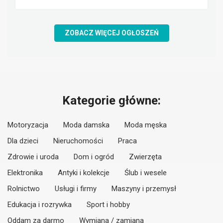
ZOBACZ WIĘCEJ OGŁOSZEŃ
Kategorie główne:
Motoryzacja
Moda damska
Moda męska
Dla dzieci
Nieruchomości
Praca
Zdrowie i uroda
Dom i ogród
Zwierzęta
Elektronika
Antyki i kolekcje
Ślub i wesele
Rolnictwo
Usługi i firmy
Maszyny i przemysł
Edukacja i rozrywka
Sport i hobby
Oddam za darmo
Wymiana / zamiana