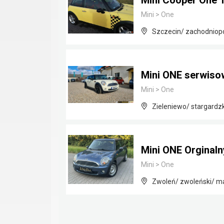
Mini Cooper One 1
Mini
>
One
Szczecin/ zachodniop
Mini ONE serwisow
Mini
>
One
Zieleniewo/ stargardz
Mini ONE Orginaln
Mini
>
One
Zwoleń/ zwoleński/ m