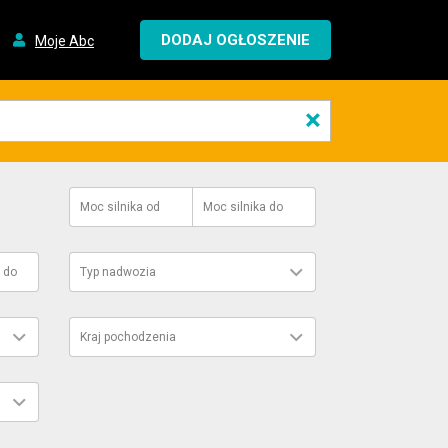
DODAJ OGŁOSZENIE
Moje Abc
×
Moc silnika
od
Moc silnika
do
do
Typ nadwozia
Kraj pochodzenia