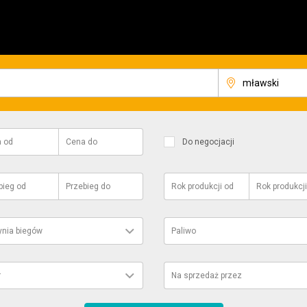
a
od
Cena
do
Do negocjacji
bieg
od
Przebieg
do
Rok produkcji
od
Rok produkcji
ynia biegów
Paliwo
r
Na sprzedaż przez