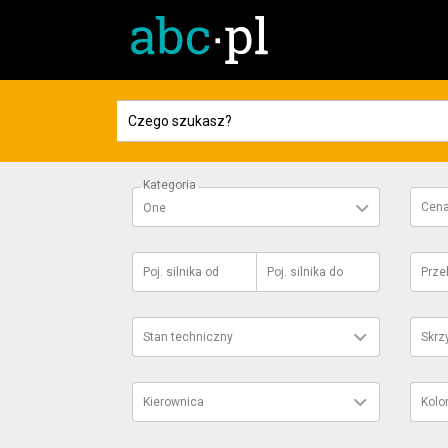
Kategoria
Cen
One
Poj. silnika
od
Poj. silnika
do
Prze
Stan techniczny
Skrz
Kierownica
Kolo