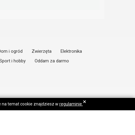
Dom i ogród
Zwierzęta
Elektronika
Sport i hobby
Oddam za darmo
×
je na temat cookie znajdziesz w
regulaminie.