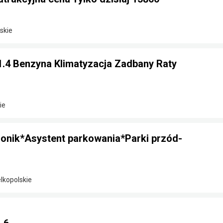
skie
1.4 Benzyna Klimatyzacja Zadbany Raty
ie
ronik*Asystent parkowania*Parki przód-
elkopolskie