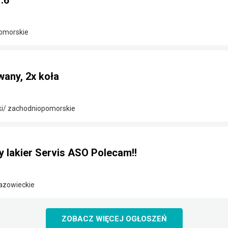
.6
omorskie
any, 2x koła
ki/ zachodniopomorskie
y lakier Servis ASO Polecam!!
azowieckie
ZOBACZ WIĘCEJ OGŁOSZEŃ