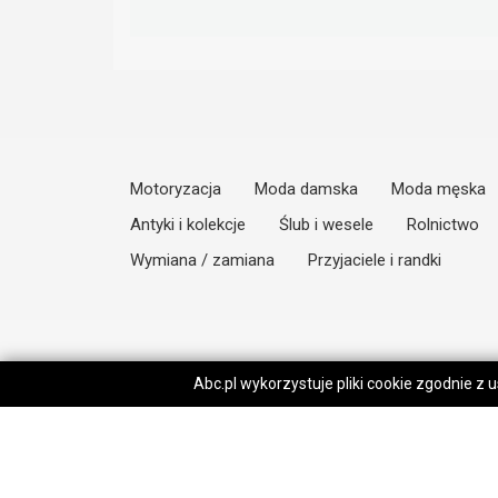
Motoryzacja
Moda damska
Moda męska
Antyki i kolekcje
Ślub i wesele
Rolnictwo
Wymiana / zamiana
Przyjaciele i randki
Abc.pl wykorzystuje pliki cookie zgodnie z