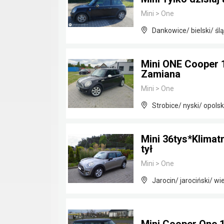
Mini
>
One
Dankowice/ bielski/ ślą
Mini ONE Cooper 
Zamiana
Mini
>
One
Strobice/ nyski/ opolsk
Mini 36tys*Klimat
tył
Mini
>
One
Jarocin/ jarociński/ wi