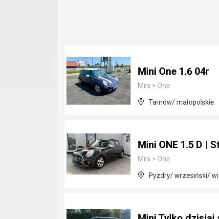
Mini One 1.6 04r
Mini
>
One
Tarnów/ małopolskie
Mini ONE 1.5 D | 
Mini
>
One
Pyzdry/ wrzesiński/ wi
Mini Tylko dzisiaj