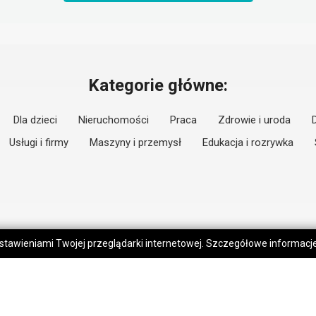
Kategorie główne:
Dla dzieci
Nieruchomości
Praca
Zdrowie i uroda
Usługi i firmy
Maszyny i przemysł
Edukacja i rozrywka
 ustawieniami Twojej przeglądarki internetowej. Szczegółowe informac