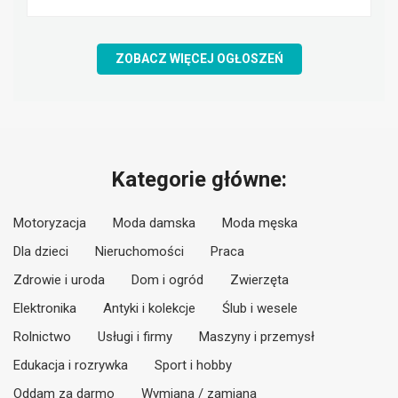
ZOBACZ WIĘCEJ OGŁOSZEŃ
Kategorie główne:
Motoryzacja
Moda damska
Moda męska
Dla dzieci
Nieruchomości
Praca
Zdrowie i uroda
Dom i ogród
Zwierzęta
Elektronika
Antyki i kolekcje
Ślub i wesele
Rolnictwo
Usługi i firmy
Maszyny i przemysł
Edukacja i rozrywka
Sport i hobby
Oddam za darmo
Wymiana / zamiana