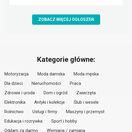
ZOBACZ WIĘCEJ OGŁOSZEŃ
Kategorie główne:
Motoryzacja
Moda damska
Moda męska
Dla dzieci
Nieruchomości
Praca
Zdrowie i uroda
Dom i ogród
Zwierzęta
Elektronika
Antyki i kolekcje
Ślub i wesele
Rolnictwo
Usługi i firmy
Maszyny i przemysł
Edukacja i rozrywka
Sport i hobby
Oddam za darmo
Wymiana / zamiana