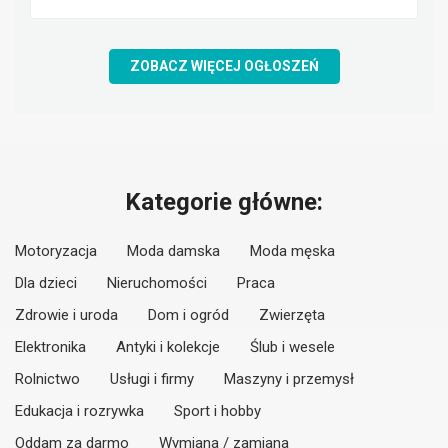
ZOBACZ WIĘCEJ OGŁOSZEŃ
Kategorie główne:
Motoryzacja
Moda damska
Moda męska
Dla dzieci
Nieruchomości
Praca
Zdrowie i uroda
Dom i ogród
Zwierzęta
Elektronika
Antyki i kolekcje
Ślub i wesele
Rolnictwo
Usługi i firmy
Maszyny i przemysł
Edukacja i rozrywka
Sport i hobby
Oddam za darmo
Wymiana / zamiana