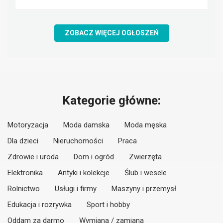
ZOBACZ WIĘCEJ OGŁOSZEŃ
Kategorie główne:
Motoryzacja
Moda damska
Moda męska
Dla dzieci
Nieruchomości
Praca
Zdrowie i uroda
Dom i ogród
Zwierzęta
Elektronika
Antyki i kolekcje
Ślub i wesele
Rolnictwo
Usługi i firmy
Maszyny i przemysł
Edukacja i rozrywka
Sport i hobby
Oddam za darmo
Wymiana / zamiana