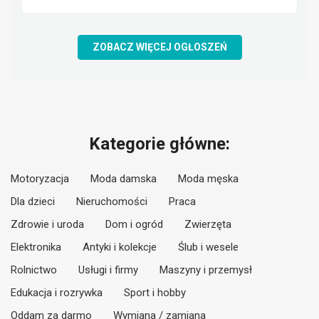
ZOBACZ WIĘCEJ OGŁOSZEŃ
Kategorie główne:
Motoryzacja
Moda damska
Moda męska
Dla dzieci
Nieruchomości
Praca
Zdrowie i uroda
Dom i ogród
Zwierzęta
Elektronika
Antyki i kolekcje
Ślub i wesele
Rolnictwo
Usługi i firmy
Maszyny i przemysł
Edukacja i rozrywka
Sport i hobby
Oddam za darmo
Wymiana / zamiana