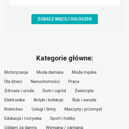
ZOBACZ WIĘCEJ OGŁOSZEŃ
Kategorie główne:
Motoryzacja
Moda damska
Moda męska
Dla dzieci
Nieruchomości
Praca
Zdrowie i uroda
Dom i ogród
Zwierzęta
Elektronika
Antyki i kolekcje
Ślub i wesele
Rolnictwo
Usługi i firmy
Maszyny i przemysł
Edukacja i rozrywka
Sport i hobby
Oddam za darmo
Wymiana / zamiana