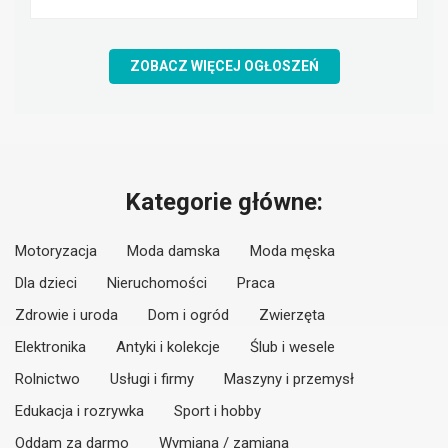
ZOBACZ WIĘCEJ OGŁOSZEŃ
Kategorie główne:
Motoryzacja
Moda damska
Moda męska
Dla dzieci
Nieruchomości
Praca
Zdrowie i uroda
Dom i ogród
Zwierzęta
Elektronika
Antyki i kolekcje
Ślub i wesele
Rolnictwo
Usługi i firmy
Maszyny i przemysł
Edukacja i rozrywka
Sport i hobby
Oddam za darmo
Wymiana / zamiana