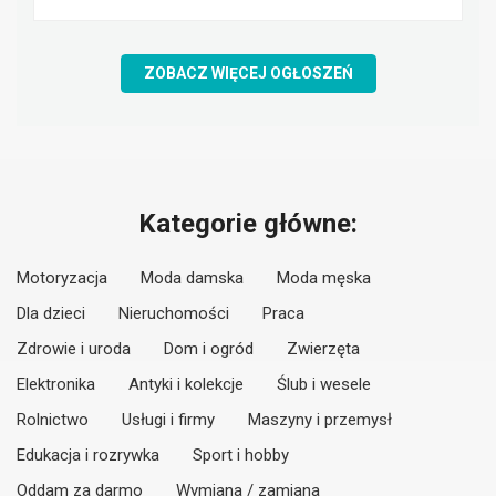
ZOBACZ WIĘCEJ OGŁOSZEŃ
Kategorie główne:
Motoryzacja
Moda damska
Moda męska
Dla dzieci
Nieruchomości
Praca
Zdrowie i uroda
Dom i ogród
Zwierzęta
Elektronika
Antyki i kolekcje
Ślub i wesele
Rolnictwo
Usługi i firmy
Maszyny i przemysł
Edukacja i rozrywka
Sport i hobby
Oddam za darmo
Wymiana / zamiana