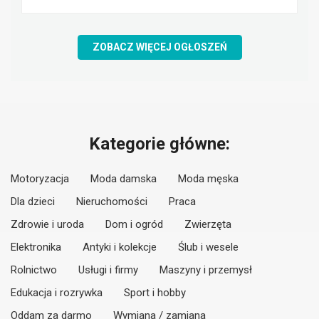
ZOBACZ WIĘCEJ OGŁOSZEŃ
Kategorie główne:
Motoryzacja
Moda damska
Moda męska
Dla dzieci
Nieruchomości
Praca
Zdrowie i uroda
Dom i ogród
Zwierzęta
Elektronika
Antyki i kolekcje
Ślub i wesele
Rolnictwo
Usługi i firmy
Maszyny i przemysł
Edukacja i rozrywka
Sport i hobby
Oddam za darmo
Wymiana / zamiana