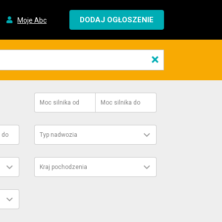
DODAJ OGŁOSZENIE
Moje Abc
×
Moc silnika
od
Moc silnika
do
do
Typ nadwozia
Kraj pochodzenia