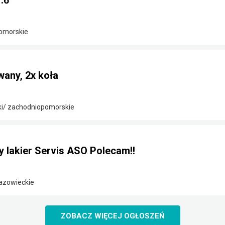
.6
omorskie
any, 2x koła
ki/ zachodniopomorskie
y lakier Servis ASO Polecam!!
azowieckie
ZOBACZ WIĘCEJ OGŁOSZEŃ