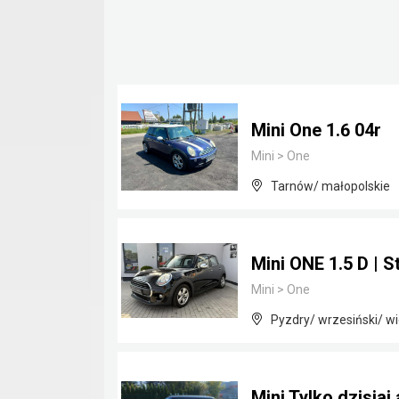
Mini One 1.6 04r
Mini
>
One
Tarnów/ małopolskie
Mini ONE 1.5 D | 
Mini
>
One
Pyzdry/ wrzesiński/ wi
Mini Tylko dzisiaj