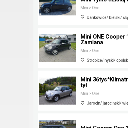
Mini
>
One
Dankowice/ bielski/ ślą
Mini ONE Cooper 
Zamiana
Mini
>
One
Strobice/ nyski/ opolsk
Mini 36tys*Klimat
tył
Mini
>
One
Jarocin/ jarociński/ wi