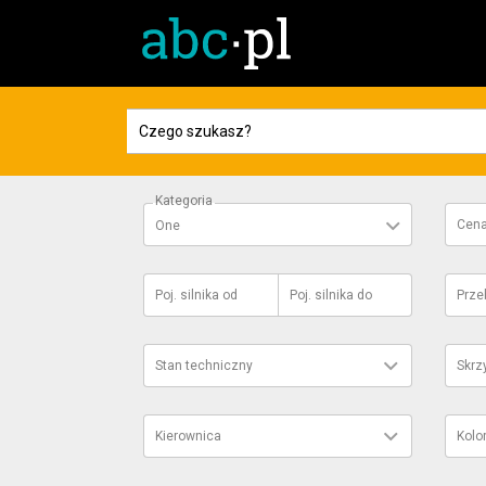
Kategoria
Cen
One
Poj. silnika
od
Poj. silnika
do
Prze
Stan techniczny
Skrz
Kierownica
Kolo