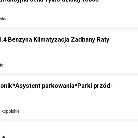
skie
1.4 Benzyna Klimatyzacja Zadbany Raty
ie
ronik*Asystent parkowania*Parki przód-
elkopolskie