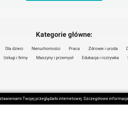
Kategorie główne:
Dla dzieci
Nieruchomości
Praca
Zdrowie i uroda
Usługi i firmy
Maszyny i przemysł
Edukacja i rozrywka
 ustawieniami Twojej przeglądarki internetowej. Szczegółowe informac