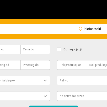
a
od
Cena
do
Do negocjacji
bieg
od
Przebieg
do
Rok produkcji
od
Rok produkcji
ynia biegów
Paliwo
r
Na sprzedaż przez