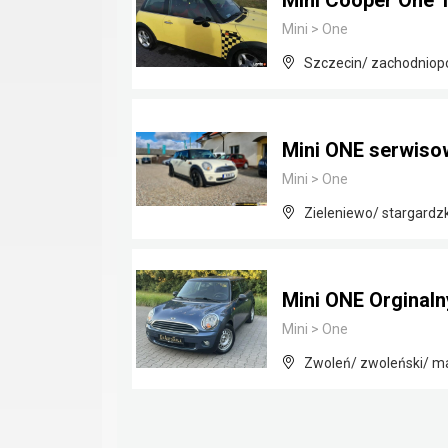
Mini Cooper One 1
Mini
>
One
Szczecin/ zachodniop
Mini ONE serwisow
Mini
>
One
Zieleniewo/ stargardz
Mini ONE Orginaln
Mini
>
One
Zwoleń/ zwoleński/ m