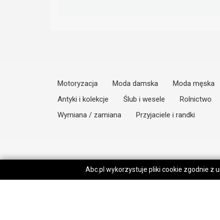
Motoryzacja
Moda damska
Moda męska
Antyki i kolekcje
Ślub i wesele
Rolnictwo
Wymiana / zamiana
Przyjaciele i randki
Abc.pl wykorzystuje pliki cookie zgodnie z