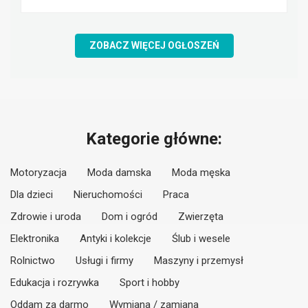
ZOBACZ WIĘCEJ OGŁOSZEŃ
Kategorie główne:
Motoryzacja
Moda damska
Moda męska
Dla dzieci
Nieruchomości
Praca
Zdrowie i uroda
Dom i ogród
Zwierzęta
Elektronika
Antyki i kolekcje
Ślub i wesele
Rolnictwo
Usługi i firmy
Maszyny i przemysł
Edukacja i rozrywka
Sport i hobby
Oddam za darmo
Wymiana / zamiana