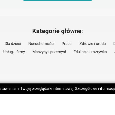
Kategorie główne:
Dla dzieci
Nieruchomości
Praca
Zdrowie i uroda
Usługi i firmy
Maszyny i przemysł
Edukacja i rozrywka
 ustawieniami Twojej przeglądarki internetowej. Szczegółowe informac