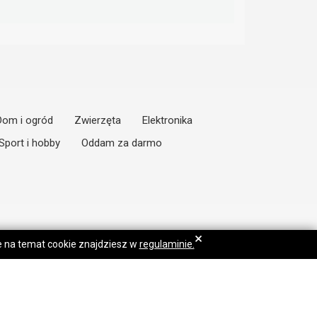
Dom i ogród
Zwierzęta
Elektronika
Sport i hobby
Oddam za darmo
×
je na temat cookie znajdziesz w
regulaminie.