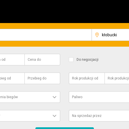
a
od
Cena
do
Do negocjacji
bieg
od
Przebieg
do
Rok produkcji
od
Rok produkcji
ynia biegów
Paliwo
r
Na sprzedaż przez