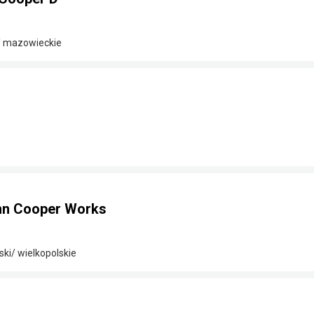
/ mazowieckie
hn Cooper Works
ki/ wielkopolskie