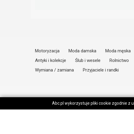
Motoryzacja
Moda damska
Moda męska
Antyki i kolekcje
Ślub i wesele
Rolnictwo
Wymiana / zamiana
Przyjaciele i randki
Abc.pl wykorzystuje pliki cookie zgodnie z