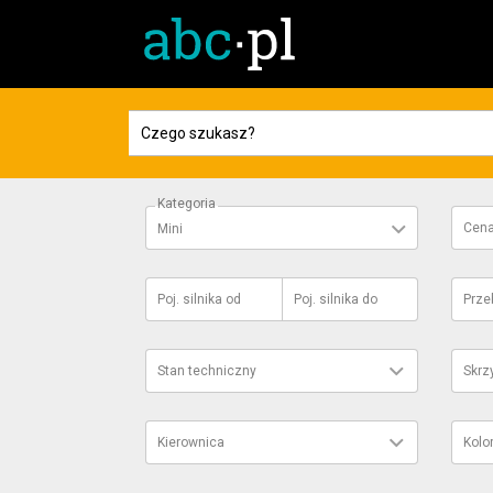
Kategoria
Cen
Mini
Poj. silnika
od
Poj. silnika
do
Prze
Stan techniczny
Skrz
Kierownica
Kolo