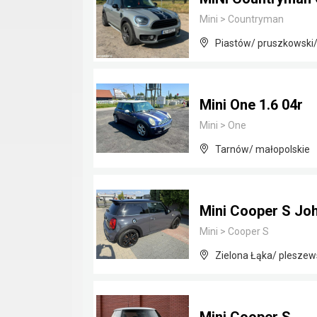
Mini
>
Countryman
Piastów/ pruszkowski
Mini One 1.6 04r
Mini
>
One
Tarnów/ małopolskie
Mini Cooper S Jo
Mini
>
Cooper S
Zielona Łąka/ pleszews