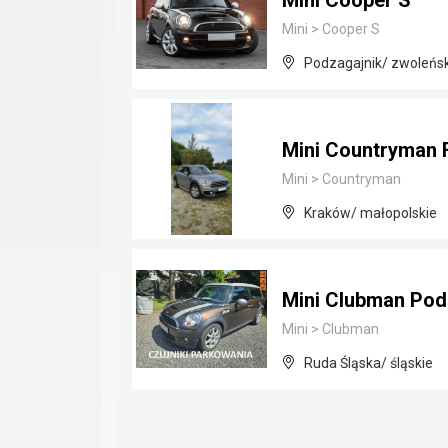
Mini Cooper S
Mini
>
Cooper S
Podzagajnik/ zwoleńs
Mini Countryman 
Mini
>
Countryman
Kraków/ małopolskie
Mini Clubman Pod
Mini
>
Clubman
Ruda Śląska/ śląskie