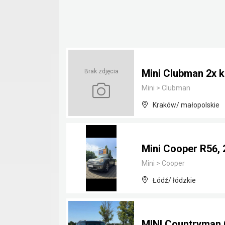
Mini Clubman 2x ko
Brak zdjęcia
Mini
>
Clubman
Kraków/ małopolskie
Mini Cooper R56, 
Mini
>
Cooper
Łódź/ łódzkie
MINI Countryman 