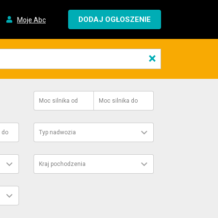
DODAJ OGŁOSZENIE
Moje Abc
×
Moc silnika
od
Moc silnika
do
do
Typ nadwozia
Kraj pochodzenia