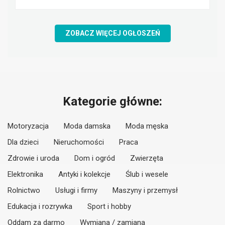
ZOBACZ WIĘCEJ OGŁOSZEŃ
Kategorie główne:
Motoryzacja
Moda damska
Moda męska
Dla dzieci
Nieruchomości
Praca
Zdrowie i uroda
Dom i ogród
Zwierzęta
Elektronika
Antyki i kolekcje
Ślub i wesele
Rolnictwo
Usługi i firmy
Maszyny i przemysł
Edukacja i rozrywka
Sport i hobby
Oddam za darmo
Wymiana / zamiana