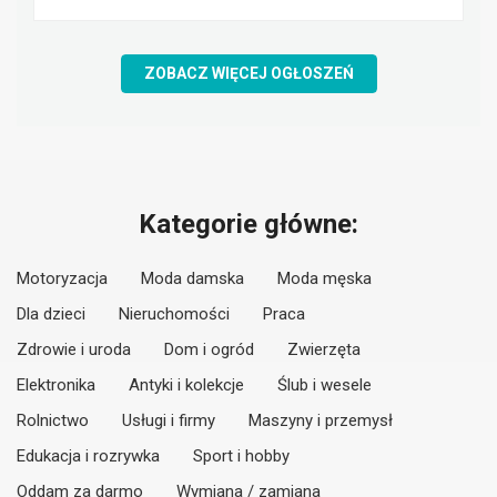
ZOBACZ WIĘCEJ OGŁOSZEŃ
Kategorie główne:
Motoryzacja
Moda damska
Moda męska
Dla dzieci
Nieruchomości
Praca
Zdrowie i uroda
Dom i ogród
Zwierzęta
Elektronika
Antyki i kolekcje
Ślub i wesele
Rolnictwo
Usługi i firmy
Maszyny i przemysł
Edukacja i rozrywka
Sport i hobby
Oddam za darmo
Wymiana / zamiana