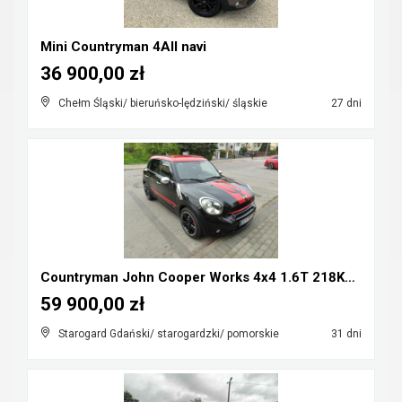
Mini Countryman 4All navi
36 900,00 zł
Chełm Śląski/ bieruńsko-lędziński/ śląskie
27 dni
Countryman John Cooper Works 4x4 1.6T 218KM Mozliw...
59 900,00 zł
Starogard Gdański/ starogardzki/ pomorskie
31 dni