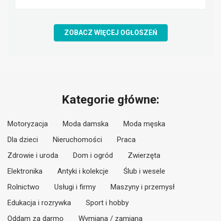
ZOBACZ WIĘCEJ OGŁOSZEŃ
Kategorie główne:
Motoryzacja
Moda damska
Moda męska
Dla dzieci
Nieruchomości
Praca
Zdrowie i uroda
Dom i ogród
Zwierzęta
Elektronika
Antyki i kolekcje
Ślub i wesele
Rolnictwo
Usługi i firmy
Maszyny i przemysł
Edukacja i rozrywka
Sport i hobby
Oddam za darmo
Wymiana / zamiana