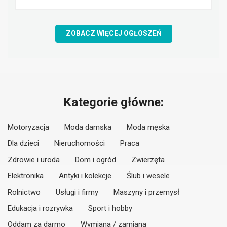
ZOBACZ WIĘCEJ OGŁOSZEŃ
Kategorie główne:
Motoryzacja
Moda damska
Moda męska
Dla dzieci
Nieruchomości
Praca
Zdrowie i uroda
Dom i ogród
Zwierzęta
Elektronika
Antyki i kolekcje
Ślub i wesele
Rolnictwo
Usługi i firmy
Maszyny i przemysł
Edukacja i rozrywka
Sport i hobby
Oddam za darmo
Wymiana / zamiana