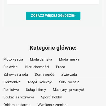
ZOBACZ WIĘCEJ OGŁOSZEŃ
Kategorie główne:
Motoryzacja
Moda damska
Moda męska
Dla dzieci
Nieruchomości
Praca
Zdrowie i uroda
Dom i ogród
Zwierzęta
Elektronika
Antyki i kolekcje
Ślub i wesele
Rolnictwo
Usługi i firmy
Maszyny i przemysł
Edukacja i rozrywka
Sport i hobby
Oddam za darmo
Wymiana / zamiana