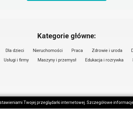
Kategorie główne:
Dla dzieci
Nieruchomości
Praca
Zdrowie i uroda
Usługi i firmy
Maszyny i przemysł
Edukacja i rozrywka
 ustawieniami Twojej przeglądarki internetowej. Szczegółowe informac