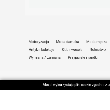
Motoryzacja
Moda damska
Moda męska
Antyki i kolekcje
Ślub i wesele
Rolnictwo
Wymiana / zamiana
Przyjaciele i randki
Abc.pl wykorzystuje pliki cookie zgodnie z