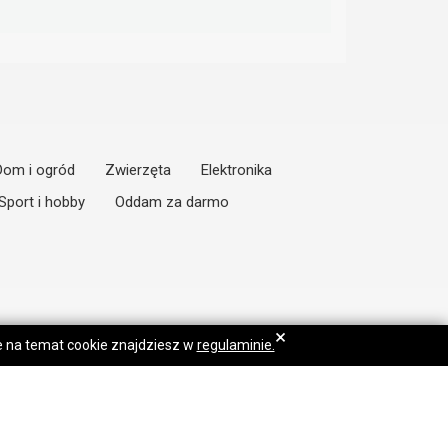
Dom i ogród
Zwierzęta
Elektronika
Sport i hobby
Oddam za darmo
×
je na temat cookie znajdziesz w
regulaminie.