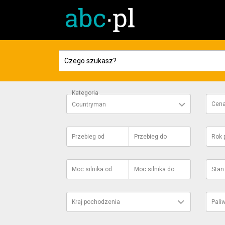
Kategoria
Cen
Countryman
Przebieg
od
Przebieg
do
Rok 
Moc silnika
od
Moc silnika
do
Stan
Kraj pochodzenia
Pali