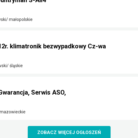
untryman S-All4
ski/ małopolskie
12r. klimatronik bezwypadkowy Cz-wa
ki/ śląskie
Gwarancja, Serwis ASO,
/ mazowieckie
ZOBACZ WIĘCEJ OGŁOSZEŃ