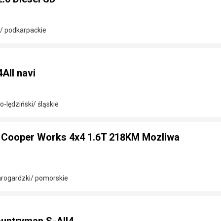
/ podkarpackie
All navi
o-lędziński/ śląskie
 Cooper Works 4x4 1.6T 218KM Mozliwa
arogardzki/ pomorskie