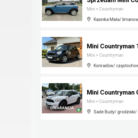
Sprzedam Mini Co
Mini
>
Countryman
Kasinka Mała/ limanow
Mini Countryman 
Mini
>
Countryman
Konradów/ częstochows
Mini Countryman 
Mini
>
Countryman
Sade Budy/ grodziski