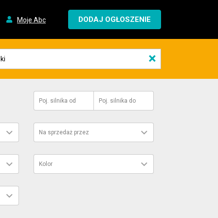
DODAJ OGŁOSZENIE
Moje Abc
×
Poj. silnika
od
Poj. silnika
do
Na sprzedaż przez
Kolor