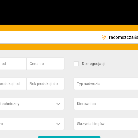
a
od
Cena
do
Do negocjacji
produkcji
od
Rok produkcji
do
Typ nadwozia
 techniczny
Kierownica
wo
Skrzynia biegów