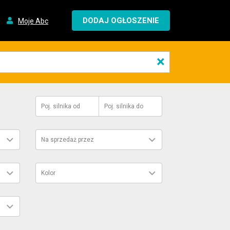
DODAJ OGŁOSZENIE
Moje Abc
×
Poj. silnika
od
Poj. silnika
do
Na sprzedaż przez
Kolor