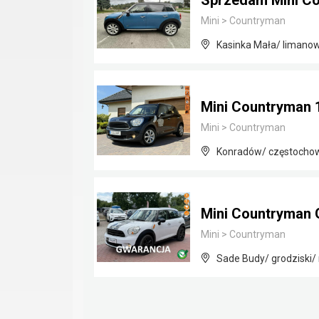
Sprzedam Mini Co
Mini
>
Countryman
Kasinka Mała/ limanow
Mini Countryman 
Mini
>
Countryman
Konradów/ częstochows
Mini Countryman 
Mini
>
Countryman
Sade Budy/ grodziski