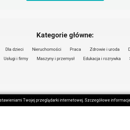
Kategorie główne:
Dla dzieci
Nieruchomości
Praca
Zdrowie i uroda
Usługi i firmy
Maszyny i przemysł
Edukacja i rozrywka
 ustawieniami Twojej przeglądarki internetowej. Szczegółowe informac