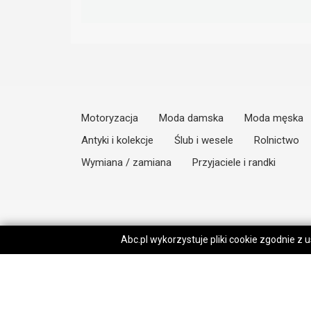
Motoryzacja
Moda damska
Moda męska
Antyki i kolekcje
Ślub i wesele
Rolnictwo
Wymiana / zamiana
Przyjaciele i randki
Abc.pl wykorzystuje pliki cookie zgodnie z