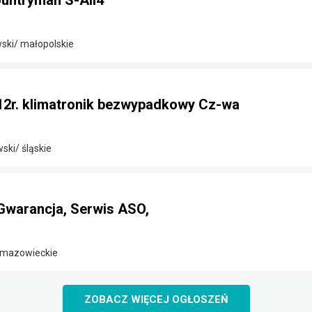
untryman S-All4
ski/ małopolskie
12r. klimatronik bezwypadkowy Cz-wa
ki/ śląskie
Gwarancja, Serwis ASO,
/ mazowieckie
ZOBACZ WIĘCEJ OGŁOSZEŃ