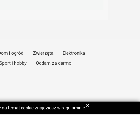
Dom i ogród
Zwierzęta
Elektronika
Sport i hobby
Oddam za darmo
×
je na temat cookie znajdziesz w
regulaminie.