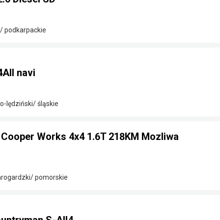
/ podkarpackie
All navi
o-lędziński/ śląskie
 Cooper Works 4x4 1.6T 218KM Mozliwa
arogardzki/ pomorskie