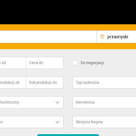
a
od
Cena
do
Do negocjacji
produkcji
od
Rok produkcji
do
Typ nadwozia
 techniczny
Kierownica
wo
Skrzynia biegów