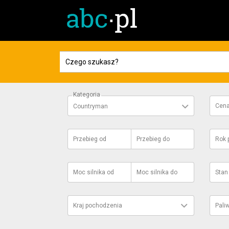
Kategoria
Cen
Countryman
Przebieg
od
Przebieg
do
Rok 
Moc silnika
od
Moc silnika
do
Stan
Kraj pochodzenia
Pali