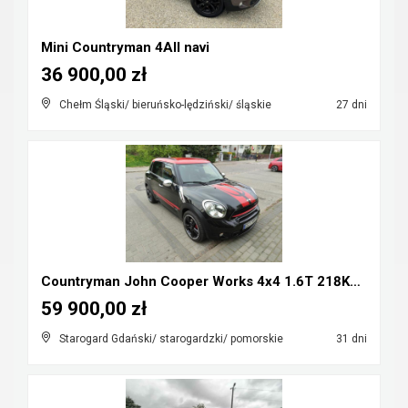
Mini Countryman 4All navi
36 900,00 zł
Chełm Śląski/ bieruńsko-lędziński/ śląskie
27 dni
Countryman John Cooper Works 4x4 1.6T 218KM Mozliw...
59 900,00 zł
Starogard Gdański/ starogardzki/ pomorskie
31 dni