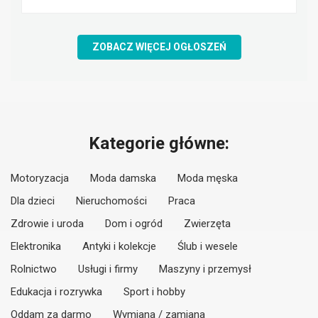
ZOBACZ WIĘCEJ OGŁOSZEŃ
Kategorie główne:
Motoryzacja
Moda damska
Moda męska
Dla dzieci
Nieruchomości
Praca
Zdrowie i uroda
Dom i ogród
Zwierzęta
Elektronika
Antyki i kolekcje
Ślub i wesele
Rolnictwo
Usługi i firmy
Maszyny i przemysł
Edukacja i rozrywka
Sport i hobby
Oddam za darmo
Wymiana / zamiana