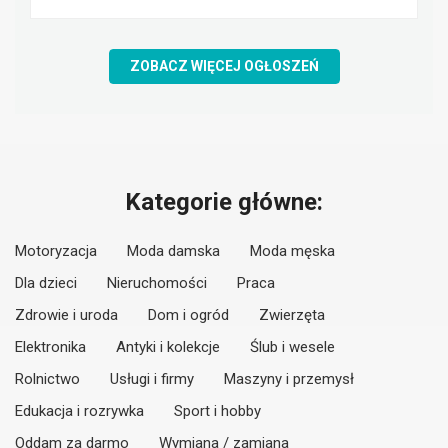
ZOBACZ WIĘCEJ OGŁOSZEŃ
Kategorie główne:
Motoryzacja
Moda damska
Moda męska
Dla dzieci
Nieruchomości
Praca
Zdrowie i uroda
Dom i ogród
Zwierzęta
Elektronika
Antyki i kolekcje
Ślub i wesele
Rolnictwo
Usługi i firmy
Maszyny i przemysł
Edukacja i rozrywka
Sport i hobby
Oddam za darmo
Wymiana / zamiana