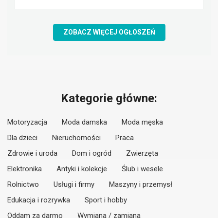
ZOBACZ WIĘCEJ OGŁOSZEŃ
Kategorie główne:
Motoryzacja
Moda damska
Moda męska
Dla dzieci
Nieruchomości
Praca
Zdrowie i uroda
Dom i ogród
Zwierzęta
Elektronika
Antyki i kolekcje
Ślub i wesele
Rolnictwo
Usługi i firmy
Maszyny i przemysł
Edukacja i rozrywka
Sport i hobby
Oddam za darmo
Wymiana / zamiana