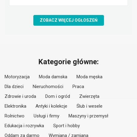
ZOBACZ WIĘCEJ OGŁOSZEŃ
Kategorie główne:
Motoryzacja
Moda damska
Moda męska
Dla dzieci
Nieruchomości
Praca
Zdrowie i uroda
Dom i ogród
Zwierzęta
Elektronika
Antyki i kolekcje
Ślub i wesele
Rolnictwo
Usługi i firmy
Maszyny i przemysł
Edukacja i rozrywka
Sport i hobby
Oddam za darmo
Wymiana / zamiana