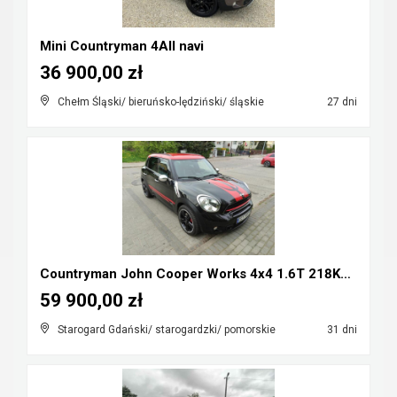
Mini Countryman 4All navi
36 900,00 zł
Chełm Śląski/ bieruńsko-lędziński/ śląskie
27 dni
Countryman John Cooper Works 4x4 1.6T 218KM Mozliw...
59 900,00 zł
Starogard Gdański/ starogardzki/ pomorskie
31 dni