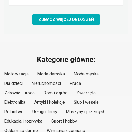
ZOBACZ WIĘCEJ OGŁOSZEŃ
Kategorie główne:
Motoryzacja
Moda damska
Moda męska
Dla dzieci
Nieruchomości
Praca
Zdrowie i uroda
Dom i ogród
Zwierzęta
Elektronika
Antyki i kolekcje
Ślub i wesele
Rolnictwo
Usługi i firmy
Maszyny i przemysł
Edukacja i rozrywka
Sport i hobby
Oddam za darmo
Wymiana / zamiana