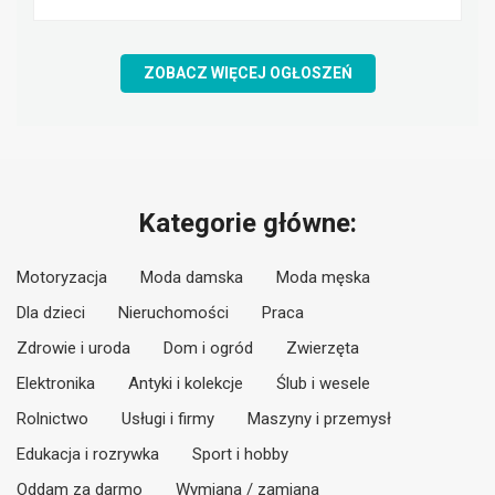
ZOBACZ WIĘCEJ OGŁOSZEŃ
Kategorie główne:
Motoryzacja
Moda damska
Moda męska
Dla dzieci
Nieruchomości
Praca
Zdrowie i uroda
Dom i ogród
Zwierzęta
Elektronika
Antyki i kolekcje
Ślub i wesele
Rolnictwo
Usługi i firmy
Maszyny i przemysł
Edukacja i rozrywka
Sport i hobby
Oddam za darmo
Wymiana / zamiana