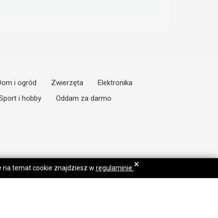
Dom i ogród
Zwierzęta
Elektronika
Sport i hobby
Oddam za darmo
×
je na temat cookie znajdziesz w
regulaminie.