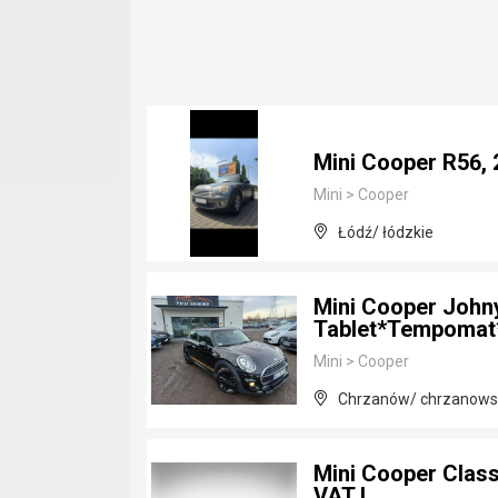
Mini Cooper R56, 
Mini
>
Cooper
Łódź/ łódzkie
Mini Cooper John
Tablet*Tempoma
Mini
>
Cooper
Chrzanów/ chrzanowsk
Mini Cooper Classi
VAT !