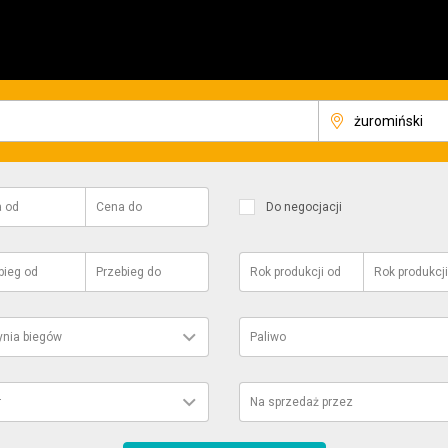
a
od
Cena
do
Do negocjacji
bieg
od
Przebieg
do
Rok produkcji
od
Rok produkcji
ynia biegów
Paliwo
r
Na sprzedaż przez