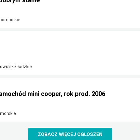
dobrym stanie
-pomorskie
wolski/ łódzkie
amochód mini cooper, rok prod. 2006
omorskie
ZOBACZ WIĘCEJ OGŁOSZEŃ