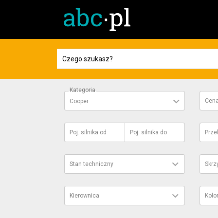
Kategoria
Cen
Cooper
Poj. silnika
od
Poj. silnika
do
Prze
Stan techniczny
Skrz
Kierownica
Kolo