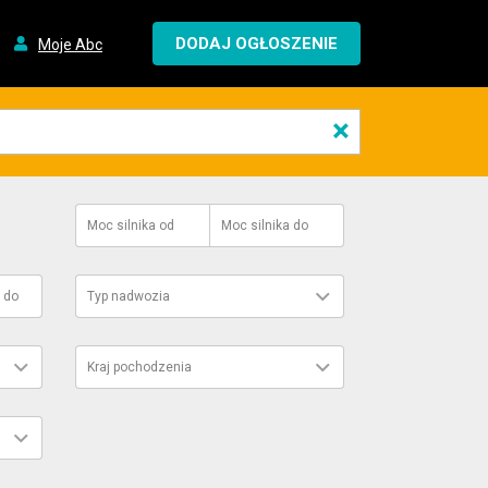
DODAJ OGŁOSZENIE
Moje Abc
×
Moc silnika
od
Moc silnika
do
do
Typ nadwozia
Kraj pochodzenia