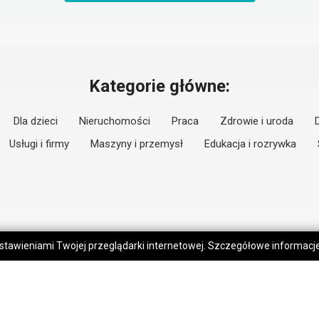
Kategorie główne:
Dla dzieci
Nieruchomości
Praca
Zdrowie i uroda
Usługi i firmy
Maszyny i przemysł
Edukacja i rozrywka
 ustawieniami Twojej przeglądarki internetowej. Szczegółowe informac