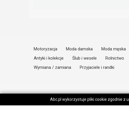
Motoryzacja
Moda damska
Moda męska
Antyki i kolekcje
Ślub i wesele
Rolnictwo
Wymiana / zamiana
Przyjaciele i randki
Abc.pl wykorzystuje pliki cookie zgodnie z