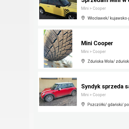
Sprzedam Mini w 
Mini
>
Cooper
Włocławek/ kujawsko
Mini Cooper
Mini
>
Cooper
Zduńska Wola/ zduńsko
Syndyk sprzeda s
Mini
>
Cooper
Pszczółki/ gdański/ p