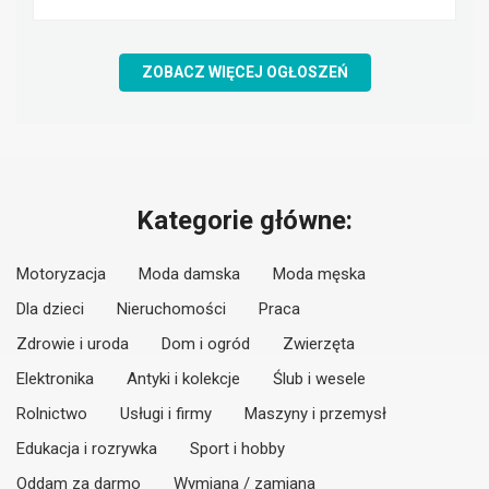
ZOBACZ WIĘCEJ OGŁOSZEŃ
Kategorie główne:
Motoryzacja
Moda damska
Moda męska
Dla dzieci
Nieruchomości
Praca
Zdrowie i uroda
Dom i ogród
Zwierzęta
Elektronika
Antyki i kolekcje
Ślub i wesele
Rolnictwo
Usługi i firmy
Maszyny i przemysł
Edukacja i rozrywka
Sport i hobby
Oddam za darmo
Wymiana / zamiana