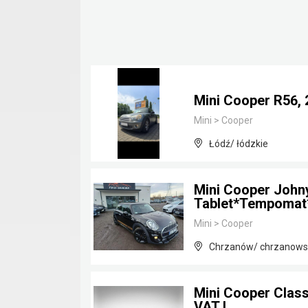
Mini Cooper R56, 
Mini
>
Cooper
Łódź/ łódzkie
Mini Cooper John
Tablet*Tempoma
Mini
>
Cooper
Chrzanów/ chrzanowsk
Mini Cooper Classi
VAT !