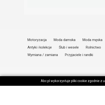
Motoryzacja
Moda damska
Moda męska
Antyki i kolekcje
Ślub i wesele
Rolnictwo
Wymiana / zamiana
Przyjaciele i randki
Abc.pl wykorzystuje pliki cookie zgodnie z