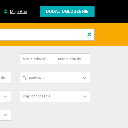
DODAJ OGŁOSZENIE
Moje Abc
×
Moc silnika
od
Moc silnika
do
do
Typ nadwozia
Kraj pochodzenia