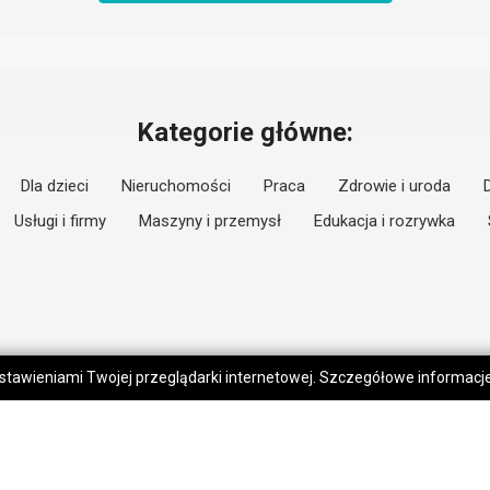
Kategorie główne:
Dla dzieci
Nieruchomości
Praca
Zdrowie i uroda
Usługi i firmy
Maszyny i przemysł
Edukacja i rozrywka
 ustawieniami Twojej przeglądarki internetowej. Szczegółowe informac