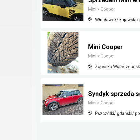
Sprzedam Mini w 
Mini
>
Cooper
Włocławek/ kujawsko
Mini Cooper
Mini
>
Cooper
Zduńska Wola/ zduńsko
Syndyk sprzeda s
Mini
>
Cooper
Pszczółki/ gdański/ p