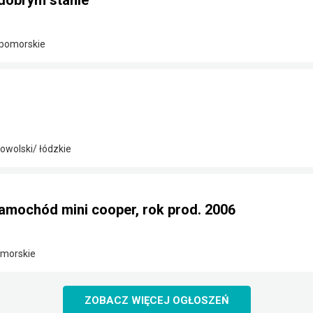
dobrym stanie
-pomorskie
wolski/ łódzkie
amochód mini cooper, rok prod. 2006
omorskie
ZOBACZ WIĘCEJ OGŁOSZEŃ