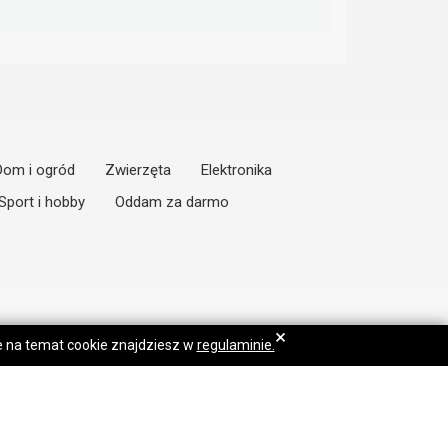
Dom i ogród
Zwierzęta
Elektronika
Sport i hobby
Oddam za darmo
×
je na temat cookie znajdziesz w
regulaminie.