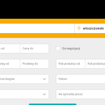
a
od
Cena
do
Do negocjacji
bieg
od
Przebieg
do
Rok produkcji
od
Rok produkcji
ynia biegów
Paliwo
r
Na sprzedaż przez