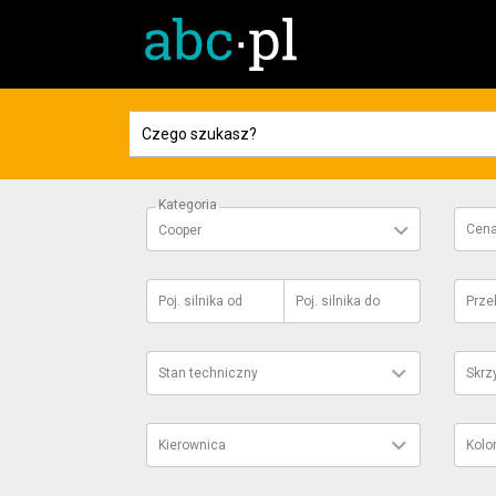
Kategoria
Cen
Cooper
Poj. silnika
od
Poj. silnika
do
Prze
Stan techniczny
Skrz
Kierownica
Kolo