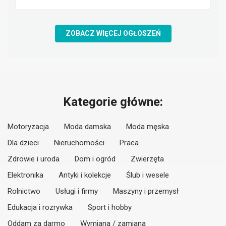
ZOBACZ WIĘCEJ OGŁOSZEŃ
Kategorie główne:
Motoryzacja
Moda damska
Moda męska
Dla dzieci
Nieruchomości
Praca
Zdrowie i uroda
Dom i ogród
Zwierzęta
Elektronika
Antyki i kolekcje
Ślub i wesele
Rolnictwo
Usługi i firmy
Maszyny i przemysł
Edukacja i rozrywka
Sport i hobby
Oddam za darmo
Wymiana / zamiana