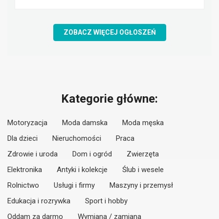
ZOBACZ WIĘCEJ OGŁOSZEŃ
Kategorie główne:
Motoryzacja
Moda damska
Moda męska
Dla dzieci
Nieruchomości
Praca
Zdrowie i uroda
Dom i ogród
Zwierzęta
Elektronika
Antyki i kolekcje
Ślub i wesele
Rolnictwo
Usługi i firmy
Maszyny i przemysł
Edukacja i rozrywka
Sport i hobby
Oddam za darmo
Wymiana / zamiana