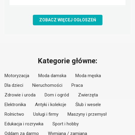
ZOBACZ WIĘCEJ OGŁOSZEŃ
Kategorie główne:
Motoryzacja
Moda damska
Moda męska
Dla dzieci
Nieruchomości
Praca
Zdrowie i uroda
Dom i ogród
Zwierzęta
Elektronika
Antyki i kolekcje
Ślub i wesele
Rolnictwo
Usługi i firmy
Maszyny i przemysł
Edukacja i rozrywka
Sport i hobby
Oddam za darmo
Wymiana / zamiana