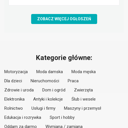
ZOBACZ WIĘCEJ OGŁOSZEŃ
Kategorie główne:
Motoryzacja
Moda damska
Moda męska
Dla dzieci
Nieruchomości
Praca
Zdrowie i uroda
Dom i ogród
Zwierzęta
Elektronika
Antyki i kolekcje
Ślub i wesele
Rolnictwo
Usługi i firmy
Maszyny i przemysł
Edukacja i rozrywka
Sport i hobby
Oddam za darmo
Wymiana / zamiana