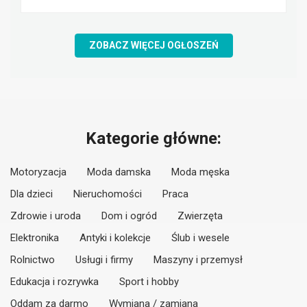
ZOBACZ WIĘCEJ OGŁOSZEŃ
Kategorie główne:
Motoryzacja
Moda damska
Moda męska
Dla dzieci
Nieruchomości
Praca
Zdrowie i uroda
Dom i ogród
Zwierzęta
Elektronika
Antyki i kolekcje
Ślub i wesele
Rolnictwo
Usługi i firmy
Maszyny i przemysł
Edukacja i rozrywka
Sport i hobby
Oddam za darmo
Wymiana / zamiana