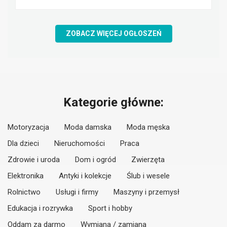
ZOBACZ WIĘCEJ OGŁOSZEŃ
Kategorie główne:
Motoryzacja
Moda damska
Moda męska
Dla dzieci
Nieruchomości
Praca
Zdrowie i uroda
Dom i ogród
Zwierzęta
Elektronika
Antyki i kolekcje
Ślub i wesele
Rolnictwo
Usługi i firmy
Maszyny i przemysł
Edukacja i rozrywka
Sport i hobby
Oddam za darmo
Wymiana / zamiana