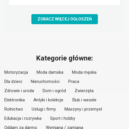
ZOBACZ WIĘCEJ OGŁOSZEŃ
Kategorie główne:
Motoryzacja
Moda damska
Moda męska
Dla dzieci
Nieruchomości
Praca
Zdrowie i uroda
Dom i ogród
Zwierzęta
Elektronika
Antyki i kolekcje
Ślub i wesele
Rolnictwo
Usługi i firmy
Maszyny i przemysł
Edukacja i rozrywka
Sport i hobby
Oddam za darmo
Wymiana / zamiana