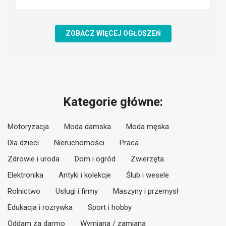
ZOBACZ WIĘCEJ OGŁOSZEŃ
Kategorie główne:
Motoryzacja
Moda damska
Moda męska
Dla dzieci
Nieruchomości
Praca
Zdrowie i uroda
Dom i ogród
Zwierzęta
Elektronika
Antyki i kolekcje
Ślub i wesele
Rolnictwo
Usługi i firmy
Maszyny i przemysł
Edukacja i rozrywka
Sport i hobby
Oddam za darmo
Wymiana / zamiana