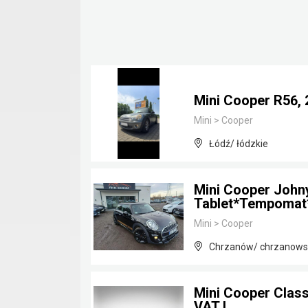
Mini Cooper R56, 
Mini
>
Cooper
Łódź/ łódzkie
Mini Cooper John
Tablet*Tempoma
Mini
>
Cooper
Chrzanów/ chrzanowsk
Mini Cooper Classi
VAT !