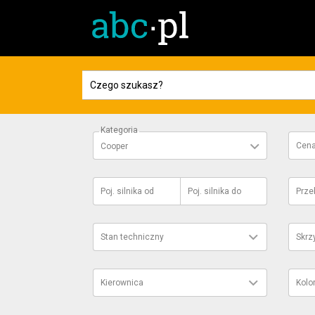
Kategoria
Cen
Cooper
Poj. silnika
od
Poj. silnika
do
Prze
Stan techniczny
Skrz
Kierownica
Kolo