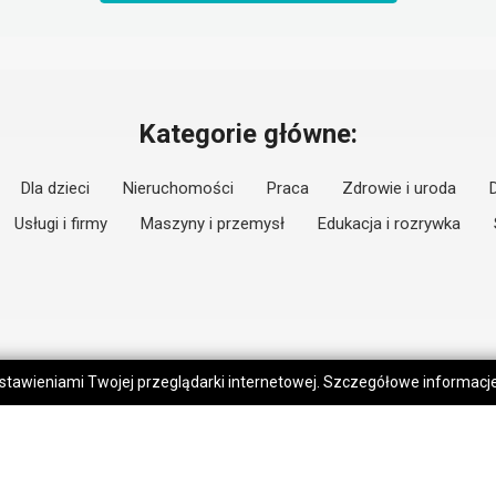
Kategorie główne:
Dla dzieci
Nieruchomości
Praca
Zdrowie i uroda
Usługi i firmy
Maszyny i przemysł
Edukacja i rozrywka
 ustawieniami Twojej przeglądarki internetowej. Szczegółowe informac