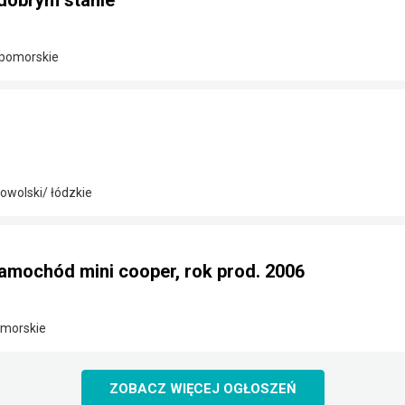
dobrym stanie
-pomorskie
wolski/ łódzkie
amochód mini cooper, rok prod. 2006
omorskie
ZOBACZ WIĘCEJ OGŁOSZEŃ