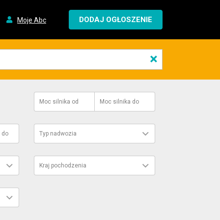
DODAJ OGŁOSZENIE
Moje Abc
×
Moc silnika
od
Moc silnika
do
do
Typ nadwozia
Kraj pochodzenia