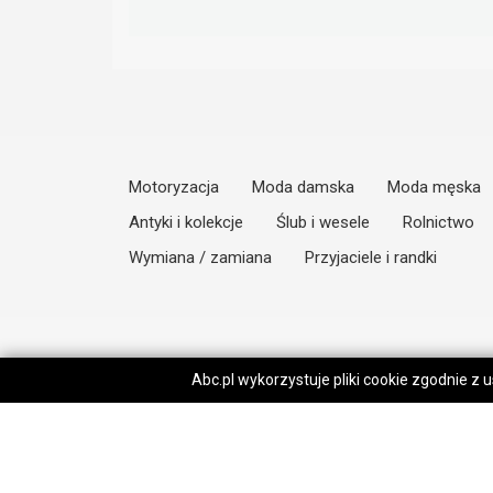
Motoryzacja
Moda damska
Moda męska
Antyki i kolekcje
Ślub i wesele
Rolnictwo
Wymiana / zamiana
Przyjaciele i randki
Abc.pl wykorzystuje pliki cookie zgodnie z