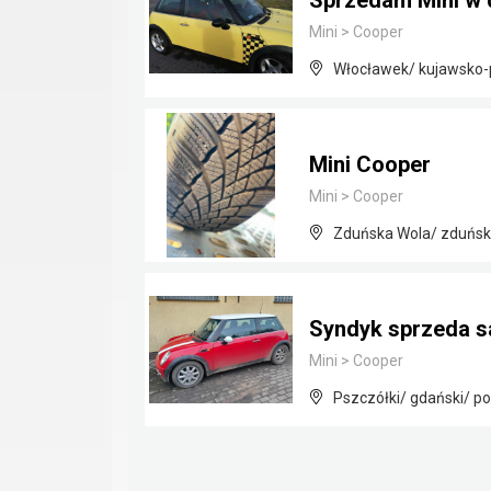
Sprzedam Mini w 
Mini
>
Cooper
Włocławek/ kujawsko
Mini Cooper
Mini
>
Cooper
Zduńska Wola/ zduńsko
Syndyk sprzeda s
Mini
>
Cooper
Pszczółki/ gdański/ p