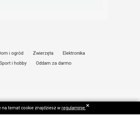
Dom i ogród
Zwierzęta
Elektronika
Sport i hobby
Oddam za darmo
×
je na temat cookie znajdziesz w
regulaminie.