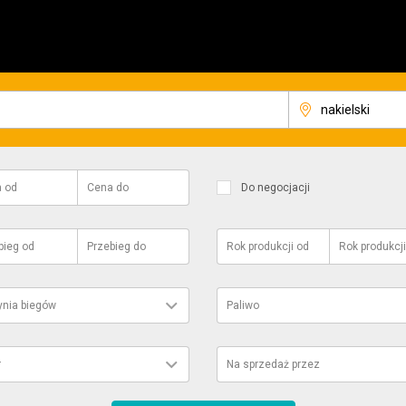
a
od
Cena
do
Do negocjacji
bieg
od
Przebieg
do
Rok produkcji
od
Rok produkcji
ynia biegów
Paliwo
r
Na sprzedaż przez