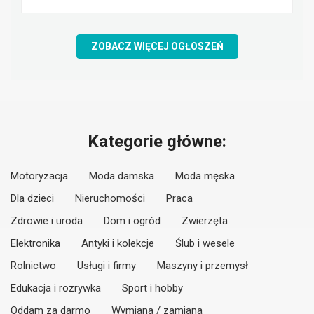
ZOBACZ WIĘCEJ OGŁOSZEŃ
Kategorie główne:
Motoryzacja
Moda damska
Moda męska
Dla dzieci
Nieruchomości
Praca
Zdrowie i uroda
Dom i ogród
Zwierzęta
Elektronika
Antyki i kolekcje
Ślub i wesele
Rolnictwo
Usługi i firmy
Maszyny i przemysł
Edukacja i rozrywka
Sport i hobby
Oddam za darmo
Wymiana / zamiana