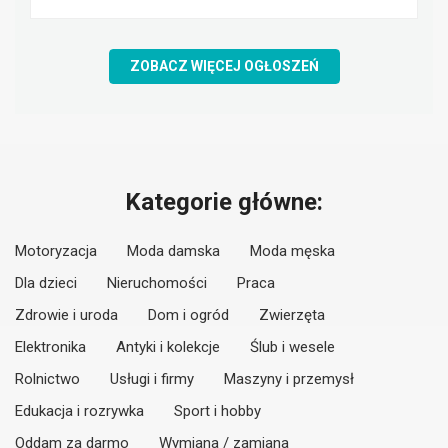
ZOBACZ WIĘCEJ OGŁOSZEŃ
Kategorie główne:
Motoryzacja
Moda damska
Moda męska
Dla dzieci
Nieruchomości
Praca
Zdrowie i uroda
Dom i ogród
Zwierzęta
Elektronika
Antyki i kolekcje
Ślub i wesele
Rolnictwo
Usługi i firmy
Maszyny i przemysł
Edukacja i rozrywka
Sport i hobby
Oddam za darmo
Wymiana / zamiana