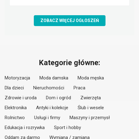
ZOBACZ WIĘCEJ OGŁOSZEŃ
Kategorie główne:
Motoryzacja
Moda damska
Moda męska
Dla dzieci
Nieruchomości
Praca
Zdrowie i uroda
Dom i ogród
Zwierzęta
Elektronika
Antyki i kolekcje
Ślub i wesele
Rolnictwo
Usługi i firmy
Maszyny i przemysł
Edukacja i rozrywka
Sport i hobby
Oddam za darmo
Wymiana / zamiana